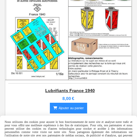
Lubrifiants France 1940
8,00
€
Ajouter au panier
Nous utilisons des cookies pour assurer le bon fonctionnement de notre site et analyser notre trafic et
pour vous offrir une meilleure expérience à des fins de statistiques. Pour cela, nos partenaires et nous
peuvent utiliser des cookies ou d'autres technologies pour stocker et accéder à des informations
personnelles comme votre visite sur notre site. Nous partageons également des informations sur
©
Histopic 2015 - Laurent Deneu
l'utilisation de notre site avec nos partenaires de médias sociaux, de publicité et d'analyse, qui peuvent