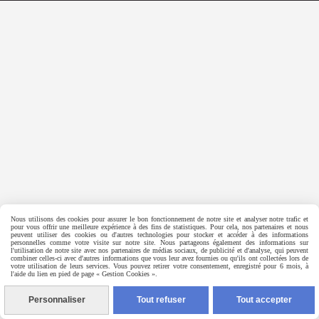
Nous utilisons des cookies pour assurer le bon fonctionnement de notre site et analyser notre trafic et
pour vous offrir une meilleure expérience à des fins de statistiques. Pour cela, nos partenaires et nous
peuvent utiliser des cookies ou d'autres technologies pour stocker et accéder à des informations
personnelles comme votre visite sur notre site. Nous partageons également des informations sur
l'utilisation de notre site avec nos partenaires de médias sociaux, de publicité et d'analyse, qui peuvent
combiner celles-ci avec d'autres informations que vous leur avez fournies ou qu'ils ont collectées lors de
votre utilisation de leurs services. Vous pouvez retirer votre consentement, enregistré pour 6 mois, à
l'aide du lien en pied de page « Gestion Cookies ».
Personnaliser
Tout refuser
Tout accepter