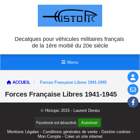
Panneau de gestion des cookies
Decalques pour véhicules militaires français
de la 1ère moitié du 20e siècle
Menu
ACCUEIL
Forces Française Libres 1941-1945
Forces Française Libres 1941-1945
©
Histopic 2015 - Laurent Deneu
Autoriser
Facebook est désactivé.
Mentions Légales
Conditions générales de vente
Gestion cookies
Mon Compte
Créer un site internet