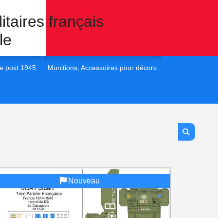
itaires français
le
e post 1945
Munitions, Accessoires pour décors
 France post 45
1/35e Eléments pour dioramas
 France post 45
1/72e Eléments pour dioramas
 France post 45
1/48e Eléments pour diorama
 France post 45
1/16e Eléments pour diorama
Nouveau
 France Post 45