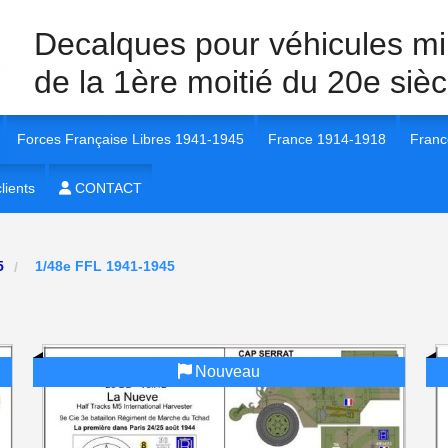
Decalques pour véhicules mil
de la 1ère moitié du 20e sièc
Forces Française Libres 1941-1945
France 1914-1918
Franc
40 Véhicules et unités
lients
1/35e FFL 1941-1945
CONTACT
1/35e France 1914-1918
1/35e
 40 insignes et marquages
1/72e FFL 1941-1945
1/72e France 1914-1918
1/56e
45
1/48e FFL 1941-1945
 40
1/16e FFL 1941-1945
1/16e France 1914-1918
1/72e
 40
1/56e FFL 1941-1945
1/48e France 1914-1918
1/16e
Nouveau
 1940
1/48e FFL 1941-1945
1/48e
 40
1/87e FFL 1941-1945