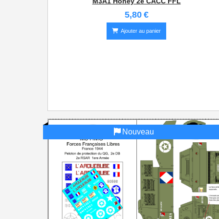
M3A1 Honey 2e CACC FFL
5,80
€
Ajouter au panier
Nouveau