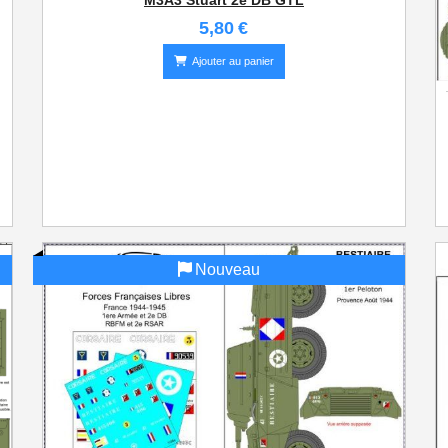
M3A3 Stuart 2e DB GTL
5,80
€
Ajouter au panier
Nouveau