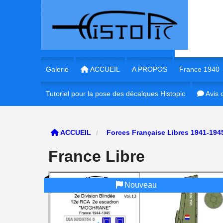
Panneau de gestion des cookies
Galerie
ACCUEIL
A PROPOS
France 1940
Tutoriel pour la pose des décalques Histopic
1/35e France 
Avis c
1/35e France
ACCUEIL
Forces Française Libres 1941-19
1/72e France
France Libre
1/16e France
Nouveau
1/56e France
1/48e France