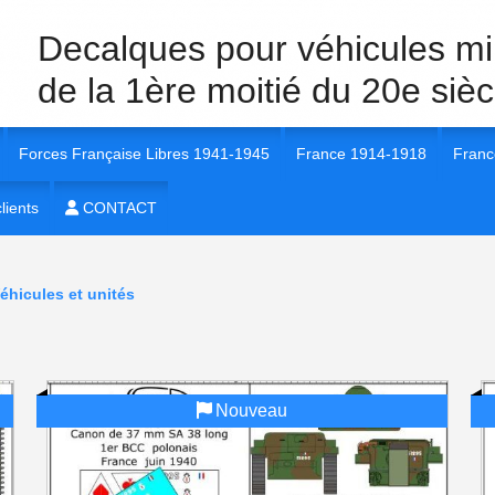
Decalques pour véhicules mil
de la 1ère moitié du 20e sièc
Forces Française Libres 1941-1945
France 1914-1918
Franc
40 Véhicules et unités
lients
1/35e FFL 1941-1945
CONTACT
1/35e France 1914-1918
1/35e
 40 insignes et marquages
1/72e FFL 1941-1945
1/72e France 1914-1918
1/56e
éhicules et unités
 40
1/16e FFL 1941-1945
1/16e France 1914-1918
1/72e
 40
1/56e FFL 1941-1945
1/48e France 1914-1918
1/16e
Nouveau
 1940
1/48e FFL 1941-1945
1/48e
 40
1/87e FFL 1941-1945