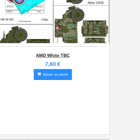
AMD White TBC
7,60
€
Ajouter au panier