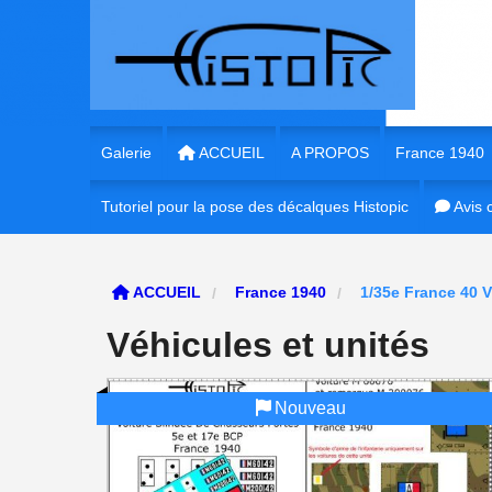
Panneau de gestion des cookies
Galerie
ACCUEIL
A PROPOS
France 1940
Tutoriel pour la pose des décalques Histopic
1/35e France 
Avis c
1/35e France
ACCUEIL
France 1940
1/35e France 40 V
1/72e France
Véhicules et unités
1/16e France
Nouveau
1/56e France
1/48e France