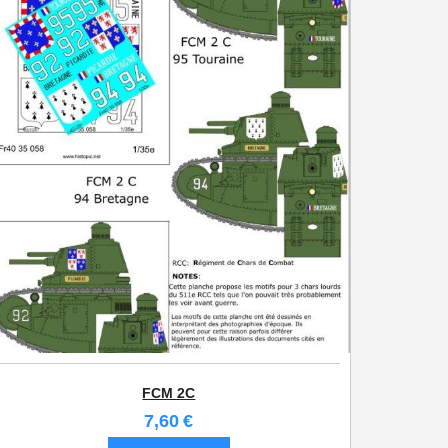
FCM 2C
7,60
€