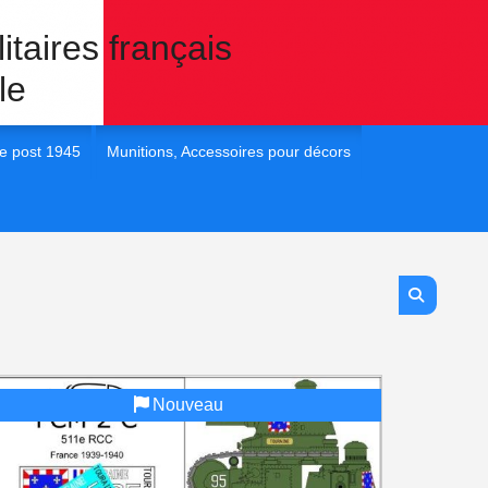
itaires français
le
e post 1945
Munitions, Accessoires pour décors
 France post 45
1/35e Eléments pour dioramas
 France post 45
1/72e Eléments pour dioramas
 France post 45
1/48e Eléments pour diorama
 France post 45
1/16e Eléments pour diorama
Nouveau
 France Post 45