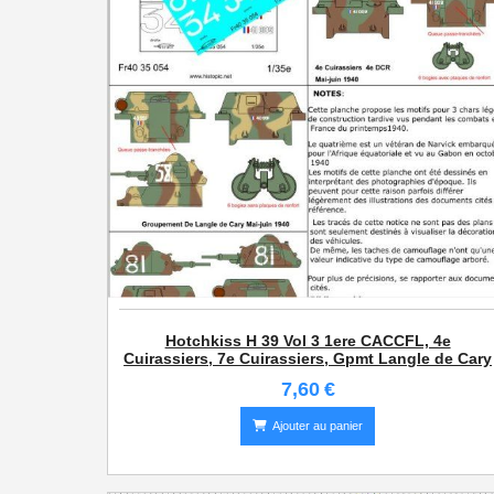
Hotchkiss H 39 Vol 3 1ere CACCFL, 4e
Cuirassiers, 7e Cuirassiers, Gpmt Langle de Cary
7,60
€
Ajouter au panier