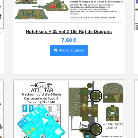
Hotchkiss H 35 vol 2 18e Rgt de Dragons
7,60
€
Ajouter au panier