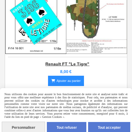
Renault FT "Le Tigre"
8,00
€
Ajouter au panier
Nous utilisons des cookies pour assurer le bon fonctionnement de notre site et analyser notre trafic et
pour vous offrir une meilleure expérience à des fins de statistiques. Pour cela, nos partenaires et nous
peuvent utiliser des cookies ou d'autres technologies pour stocker et accéder à des informations
personnelles comme votre visite sur notre site. Nous partageons également des informations sur
©
Histopic 2015 - Laurent Deneu
l'utilisation de notre site avec nos partenaires de médias sociaux, de publicité et d'analyse, qui peuvent
combiner celles-ci avec d'autres informations que vous leur avez fournies ou qu'ils ont collectées lors de
votre utilisation de leurs services. Vous pouvez retirer votre consentement, enregistré pour 6 mois, à
l'aide du lien en pied de page « Gestion Cookies ».
Autoriser
Facebook est désactivé.
Mentions Légales
Conditions générales de vente
Gestion cookies
Personnaliser
Tout refuser
Tout accepter
Mon Compte
Créer un site internet