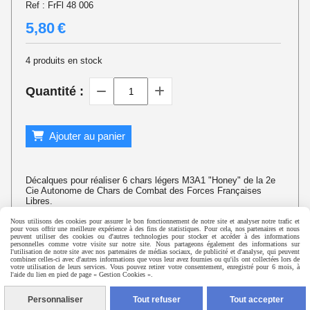
Ref :
FrFl 48 006
5,80
€
4
produits en stock
Quantité :
Ajouter au panier
Décalques pour réaliser 6 chars légers M3A1 "Honey" de la 2e
Cie Autonome de Chars de Combat des Forces Françaises
Libres.
Nous utilisons des cookies pour assurer le bon fonctionnement de notre site et analyser notre trafic et
pour vous offrir une meilleure expérience à des fins de statistiques. Pour cela, nos partenaires et nous
peuvent utiliser des cookies ou d'autres technologies pour stocker et accéder à des informations
personnelles comme votre visite sur notre site. Nous partageons également des informations sur
©
Histopic 2015 - Laurent Deneu
l'utilisation de notre site avec nos partenaires de médias sociaux, de publicité et d'analyse, qui peuvent
combiner celles-ci avec d'autres informations que vous leur avez fournies ou qu'ils ont collectées lors de
votre utilisation de leurs services. Vous pouvez retirer votre consentement, enregistré pour 6 mois, à
l'aide du lien en pied de page « Gestion Cookies ».
Autoriser
Facebook est désactivé.
Mentions Légales
Conditions générales de vente
Gestion cookies
Personnaliser
Tout refuser
Tout accepter
Mon Compte
Créer un site internet