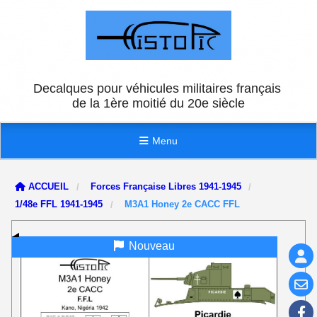
Panneau de gestion des cookies
Decalques pour véhicules militaires français
de la 1ère moitié du 20e siècle
Menu
ACCUEIL
Forces Française Libres 1941-1945
1/48e FFL 1941-1945
M3A1 Honey 2e CACC FFL
Nouveau