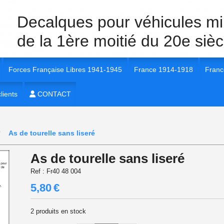
Decalques pour véhicules mil
de la 1ère moitié du 20e sièc
Forces Française Libres 1941-1945
France 1914-1918
Franc
40 Véhicules et unités
lients
1/35e FFL 1941-1945
CONTACT
1/35e France 1914-1918
1/35e
 40 insignes et marquages
1/72e FFL 1941-1945
1/72e France 1914-1918
1/56e
As de tourelle sans liseré
 40
1/16e FFL 1941-1945
1/16e France 1914-1918
1/72e
As de tourelle sans liseré
 40
1/56e FFL 1941-1945
1/48e France 1914-1918
1/16e
Ref :
Fr40 48 004
5,80
€
 1940
1/48e FFL 1941-1945
1/48e
2
produits en stock
 40
1/87e FFL 1941-1945