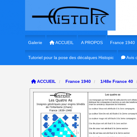
Panneau de gestion des cookies
Galerie
ACCUEIL
A PROPOS
France 1940
Tutoriel pour la pose des décalques Histopic
1/35e France 
Avis c
1/35e France
ACCUEIL
France 1940
1/48e France 40
1/72e France
1/16e France
1/56e France
1/48e France