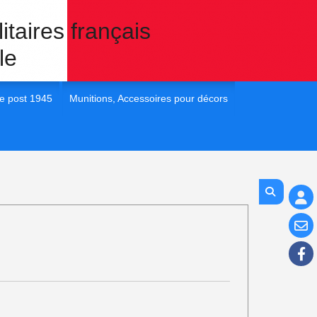
itaires français
le
e post 1945
Munitions, Accessoires pour décors
 France post 45
1/35e Eléments pour dioramas
 France post 45
1/72e Eléments pour dioramas
 France post 45
1/48e Eléments pour diorama
 France post 45
1/16e Eléments pour diorama
 France Post 45