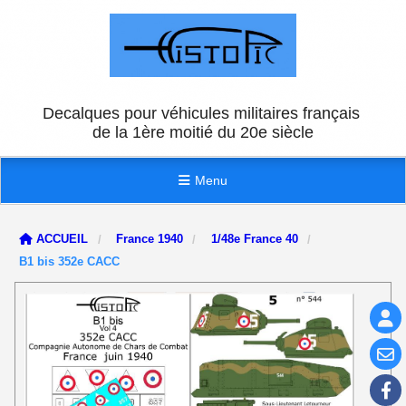
Panneau de gestion des cookies
Decalques pour véhicules militaires français
de la 1ère moitié du 20e siècle
Menu
ACCUEIL
France 1940
1/48e France 40
B1 bis 352e CACC