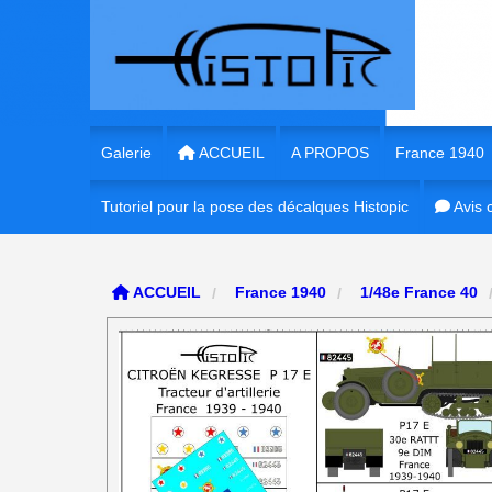
Panneau de gestion des cookies
Galerie
ACCUEIL
A PROPOS
France 1940
Tutoriel pour la pose des décalques Histopic
1/35e France 
Avis c
1/35e France
ACCUEIL
France 1940
1/48e France 40
1/72e France
1/16e France
1/56e France
1/48e France