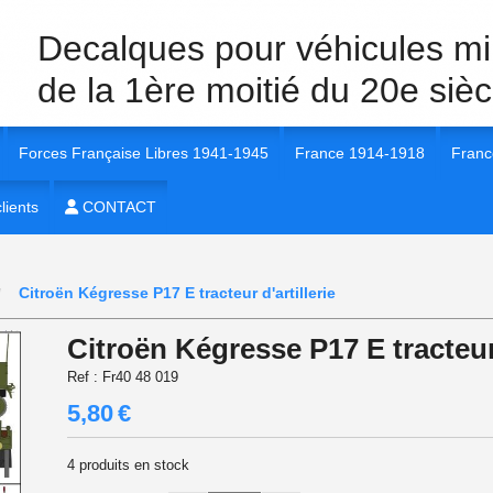
Decalques pour véhicules mil
de la 1ère moitié du 20e sièc
Forces Française Libres 1941-1945
France 1914-1918
Franc
40 Véhicules et unités
lients
1/35e FFL 1941-1945
CONTACT
1/35e France 1914-1918
1/35e
 40 insignes et marquages
1/72e FFL 1941-1945
1/72e France 1914-1918
1/56e
Citroën Kégresse P17 E tracteur d'artillerie
 40
1/16e FFL 1941-1945
1/16e France 1914-1918
1/72e
Citroën Kégresse P17 E tracteur 
 40
1/56e FFL 1941-1945
1/48e France 1914-1918
1/16e
Ref :
Fr40 48 019
5,80
€
 1940
1/48e FFL 1941-1945
1/48e
4
produits en stock
 40
1/87e FFL 1941-1945