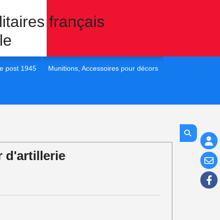
itaires français
le
e post 1945
Munitions, Accessoires pour décors
 France post 45
1/35e Eléments pour dioramas
 France post 45
1/72e Eléments pour dioramas
 France post 45
1/48e Eléments pour diorama
d'artillerie
 France post 45
1/16e Eléments pour diorama
 France Post 45