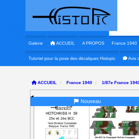
Panneau de gestion des cookies
Galerie
ACCUEIL
A PROPOS
France 1940
Tutoriel pour la pose des décalques Histopic
1/35e France 
Avis c
1/35e France
ACCUEIL
France 1940
1/87e France 194
1/72e France
Nouveau
1/16e France
1/56e France
1/48e France