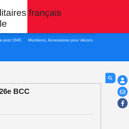
itaires français
le
e post 1945
Munitions, Accessoires pour décors
 France post 45
1/35e Eléments pour dioramas
 France post 45
1/72e Eléments pour dioramas
 France post 45
1/48e Eléments pour diorama
 26e BCC
 France post 45
1/16e Eléments pour diorama
 France Post 45