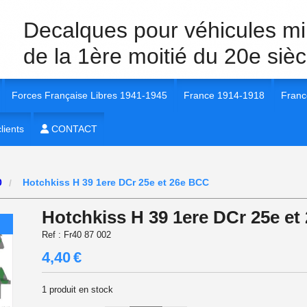
Decalques pour véhicules mil
de la 1ère moitié du 20e sièc
Forces Française Libres 1941-1945
France 1914-1918
Franc
40 Véhicules et unités
lients
1/35e FFL 1941-1945
CONTACT
1/35e France 1914-1918
1/35e
 40 insignes et marquages
1/72e FFL 1941-1945
1/72e France 1914-1918
1/56e
0
Hotchkiss H 39 1ere DCr 25e et 26e BCC
 40
1/16e FFL 1941-1945
1/16e France 1914-1918
1/72e
Hotchkiss H 39 1ere DCr 25e et
 40
1/56e FFL 1941-1945
1/48e France 1914-1918
1/16e
Ref :
Fr40 87 002
4,40
€
 1940
1/48e FFL 1941-1945
1/48e
1
produit en stock
 40
1/87e FFL 1941-1945