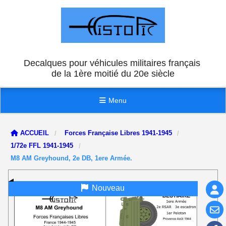
Panneau de gestion des cookies
Decalques pour véhicules militaires français
de la 1ère moitié du 20e siècle
Menu
ACCUEIL
Forces Française Libres 1941-1945
1/72e FFL 1941-1945
M8 AM Greyhound, 2e DB, 1ere Armée.
Nouveau