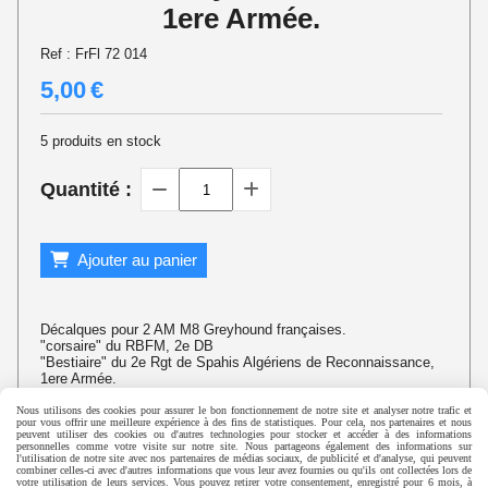
1ere Armée.
Ref :
FrFl 72 014
5,00
€
5
produits en stock
Quantité :
Ajouter au panier
Décalques pour 2 AM M8 Greyhound françaises.
"corsaire" du RBFM, 2e DB
"Bestiaire" du 2e Rgt de Spahis Algériens de Reconnaissance,
1ere Armée.
Nous utilisons des cookies pour assurer le bon fonctionnement de notre site et analyser notre trafic et
pour vous offrir une meilleure expérience à des fins de statistiques. Pour cela, nos partenaires et nous
peuvent utiliser des cookies ou d'autres technologies pour stocker et accéder à des informations
personnelles comme votre visite sur notre site. Nous partageons également des informations sur
©
Histopic 2015 - Laurent Deneu
l'utilisation de notre site avec nos partenaires de médias sociaux, de publicité et d'analyse, qui peuvent
combiner celles-ci avec d'autres informations que vous leur avez fournies ou qu'ils ont collectées lors de
votre utilisation de leurs services. Vous pouvez retirer votre consentement, enregistré pour 6 mois, à