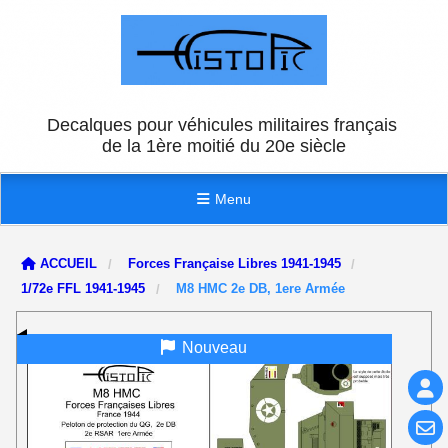
Panneau de gestion des cookies
Decalques pour véhicules militaires français
de la 1ère moitié du 20e siècle
Menu
ACCUEIL
Forces Française Libres 1941-1945
1/72e FFL 1941-1945
M8 HMC 2e DB, 1ere Armée
Nouveau