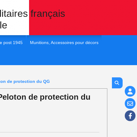
itaires français
le
e post 1945
Munitions, Accessoires pour décors
 France post 45
1/35e Eléments pour dioramas
 France post 45
1/72e Eléments pour dioramas
ton de protection du QG
 France post 45
1/48e Eléments pour diorama
eloton de protection du
 France post 45
1/16e Eléments pour diorama
 France Post 45