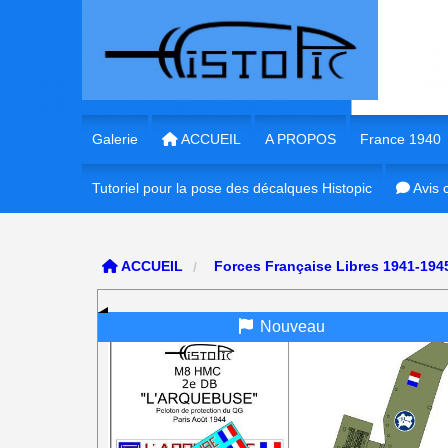
Panneau de gestion des cookies
Galerie
ACCUEIL
A PROPOS
France 1940
Tutoriel pour la pose des décalques Histopic
1/35e France 
Avis c
1/35e France
ACCUEIL
Forces Française Libres 1941-19
1/72e France
Nouveau
1/16e France
1/56e France
1/48e France