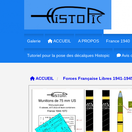
Panneau de gestion des cookies
Galerie
ACCUEIL
A PROPOS
France 1940
Tutoriel pour la pose des décalques Histopic
1/35e France 
Avis c
1/35e France
ACCUEIL
Forces Française Libres 1941-19
1/72e France
1/16e France
1/56e France
1/48e France