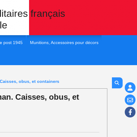
itaires français
le
e post 1945
Munitions, Accessoires pour décors
 France post 45
1/35e Eléments pour dioramas
 France post 45
1/72e Eléments pour dioramas
aisses, obus, et containers
 France post 45
1/48e Eléments pour diorama
n. Caisses, obus, et
 France post 45
1/16e Eléments pour diorama
 France Post 45