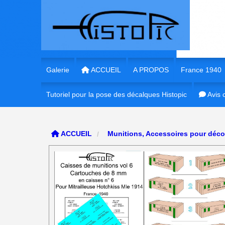
Panneau de gestion des cookies
Galerie
ACCUEIL
A PROPOS
France 1940
Tutoriel pour la pose des décalques Histopic
1/35e France 
Avis c
1/35e France
ACCUEIL
Munitions, Accessoires pour déc
1/72e France
1/16e France
1/56e France
1/48e France