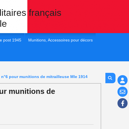
itaires français
le
e post 1945
Munitions, Accessoires pour décors
 France post 45
1/35e Eléments pour dioramas
 France post 45
1/72e Eléments pour dioramas
s n°6 pour munitions de mitrailleuse Mle 1914
 France post 45
1/48e Eléments pour diorama
our munitions de
 France post 45
1/16e Eléments pour diorama
 France Post 45