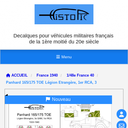
Panneau de gestion des cookies
Decalques pour véhicules militaires français
de la 1ère moitié du 20e siècle
Menu
ACCUEIL
France 1940
1/48e France 40
Panhard 165/175 TOE Légion Etrangère, 1er RCA, 3
Nouveau