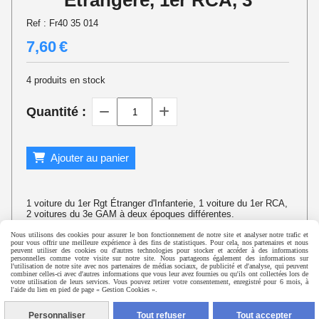
Etrangère, 1er RCA, 3
Ref :
Fr40 35 014
7,60
€
4
produits en stock
Quantité :
Ajouter au panier
1 voiture du 1er Rgt Étranger d'Infanterie, 1 voiture du 1er RCA,
2 voitures du 3e GAM à deux époques différentes.
Nous utilisons des cookies pour assurer le bon fonctionnement de notre site et analyser notre trafic et
pour vous offrir une meilleure expérience à des fins de statistiques. Pour cela, nos partenaires et nous
peuvent utiliser des cookies ou d'autres technologies pour stocker et accéder à des informations
personnelles comme votre visite sur notre site. Nous partageons également des informations sur
©
Histopic 2015 - Laurent Deneu
l'utilisation de notre site avec nos partenaires de médias sociaux, de publicité et d'analyse, qui peuvent
combiner celles-ci avec d'autres informations que vous leur avez fournies ou qu'ils ont collectées lors de
votre utilisation de leurs services. Vous pouvez retirer votre consentement, enregistré pour 6 mois, à
l'aide du lien en pied de page « Gestion Cookies ».
Autoriser
Facebook est désactivé.
Mentions Légales
Conditions générales de vente
Gestion cookies
Personnaliser
Tout refuser
Tout accepter