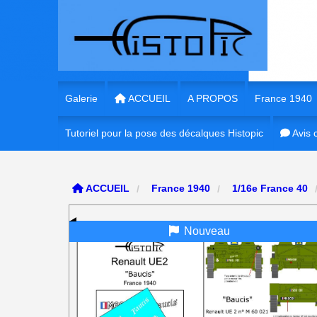
Panneau de gestion des cookies
Galerie
ACCUEIL
A PROPOS
France 1940
Tutoriel pour la pose des décalques Histopic
1/35e France 
Avis c
1/35e France
ACCUEIL
France 1940
1/16e France 40
1/72e France
Nouveau
1/16e France
1/56e France
1/48e France