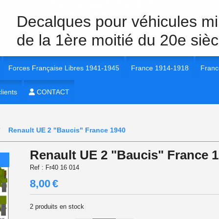
Decalques pour véhicules mil
de la 1ère moitié du 20e sièc
Forces Française Libres 1941-1945
France 1914-1918
Franc
40 Véhicules et unités
lients
1/35e FFL 1941-1945
CONTACT
1/35e France 1914-1918
1/35e
 40 insignes et marquages
1/72e FFL 1941-1945
1/72e France 1914-1918
1/56e
Renault UE 2 "Baucis" France 1940
 40
1/16e FFL 1941-1945
1/16e France 1914-1918
1/72e
Renault UE 2 "Baucis" France 
 40
1/56e FFL 1941-1945
1/48e France 1914-1918
1/16e
Ref :
Fr40 16 014
8,00
€
 1940
1/48e FFL 1941-1945
1/48e
2
produits en stock
 40
1/87e FFL 1941-1945