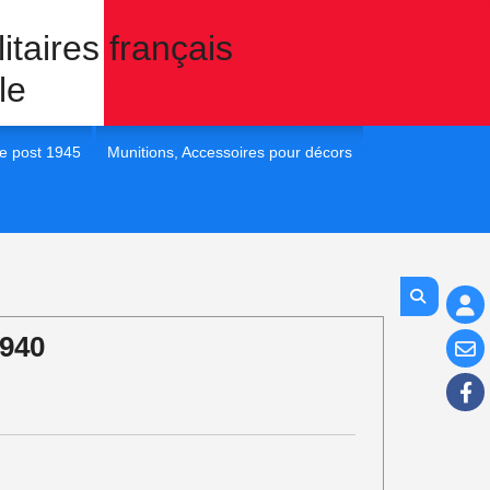
itaires français
le
e post 1945
Munitions, Accessoires pour décors
 France post 45
1/35e Eléments pour dioramas
 France post 45
1/72e Eléments pour dioramas
 France post 45
1/48e Eléments pour diorama
1940
 France post 45
1/16e Eléments pour diorama
 France Post 45