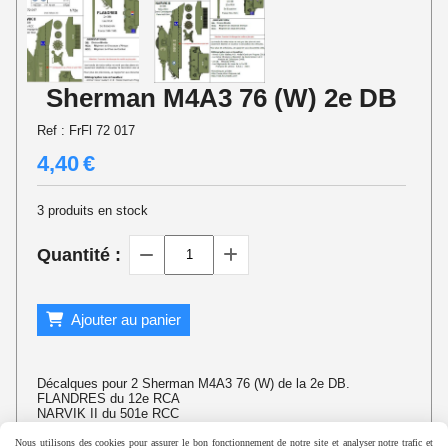
Sherman M4A3 76 (W) 2e DB
Ref :
FrFl 72 017
4,40
€
3
produits en stock
Quantité :
Ajouter au panier
Décalques pour 2 Sherman M4A3 76 (W) de la 2e DB.
FLANDRES du 12e RCA
NARVIK II du 501e RCC
Nous utilisons des cookies pour assurer le bon fonctionnement de notre site et analyser notre trafic et