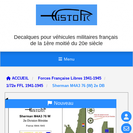
Panneau de gestion des cookies
Decalques pour véhicules militaires français
de la 1ère moitié du 20e siècle
Menu
ACCUEIL
Forces Française Libres 1941-1945
1/72e FFL 1941-1945
Sherman M4A3 76 (W) 2e DB
Nouveau