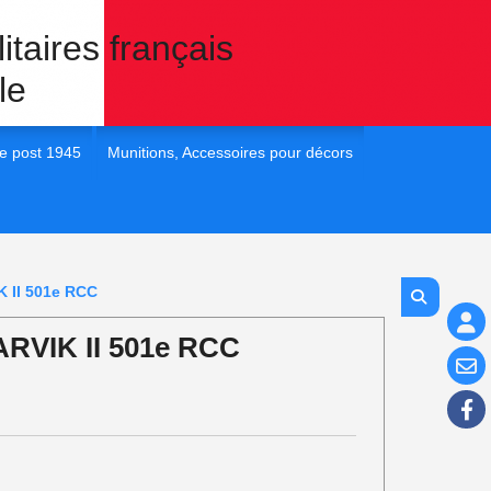
itaires français
le
e post 1945
Munitions, Accessoires pour décors
 France post 45
1/35e Eléments pour dioramas
 France post 45
1/72e Eléments pour dioramas
K II 501e RCC
 France post 45
1/48e Eléments pour diorama
RVIK II 501e RCC
 France post 45
1/16e Eléments pour diorama
 France Post 45