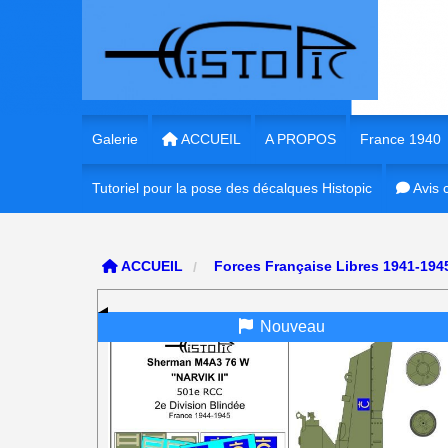
Panneau de gestion des cookies
Galerie
ACCUEIL
A PROPOS
France 1940
Tutoriel pour la pose des décalques Histopic
1/35e France 
Avis c
1/35e France
ACCUEIL
Forces Française Libres 1941-19
1/72e France
Nouveau
1/16e France
1/56e France
1/48e France