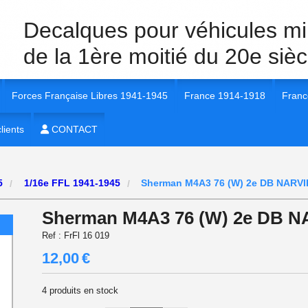
Decalques pour véhicules mil
de la 1ère moitié du 20e sièc
Forces Française Libres 1941-1945
France 1914-1918
Franc
40 Véhicules et unités
lients
1/35e FFL 1941-1945
CONTACT
1/35e France 1914-1918
1/35e
 40 insignes et marquages
1/72e FFL 1941-1945
1/72e France 1914-1918
1/56e
45
1/16e FFL 1941-1945
Sherman M4A3 76 (W) 2e DB NARVI
 40
1/16e FFL 1941-1945
1/16e France 1914-1918
1/72e
Sherman M4A3 76 (W) 2e DB NA
 40
1/56e FFL 1941-1945
1/48e France 1914-1918
1/16e
Ref :
FrFl 16 019
12,00
€
 1940
1/48e FFL 1941-1945
1/48e
4
produits en stock
 40
1/87e FFL 1941-1945